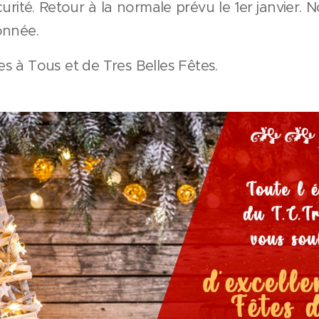
urité. Retour à la normale prévu le 1er janvier
onnée.
s à Tous et de Tres Belles Fêtes.